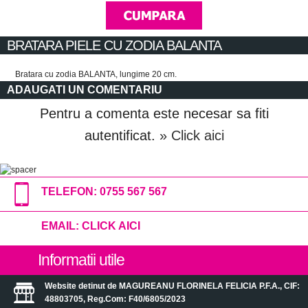
BRATARA PIELE CU ZODIA BALANTA
Bratara cu zodia BALANTA, lungime 20 cm.
ADAUGATI UN COMENTARIU
Pentru a comenta este necesar sa fiti
autentificat.
» Click aici
TELEFON:
0755 567 567
EMAIL:
CLICK AICI
Informatii utile
Website detinut de MAGUREANU FLORINELA FELICIA P.F.A., CIF:
48803705, Reg.Com: F40/6805/2023