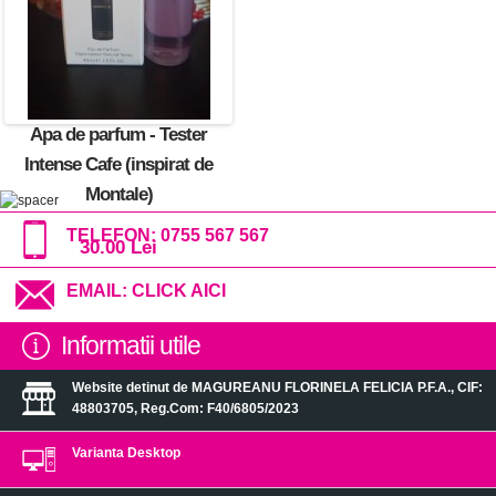
Apa de parfum - Tester
Intense Cafe (inspirat de
Montale)
TELEFON:
0755 567 567
30.00 Lei
EMAIL:
CLICK AICI
Informatii utile
Website detinut de MAGUREANU FLORINELA FELICIA P.F.A., CIF:
48803705, Reg.Com: F40/6805/2023
Varianta Desktop