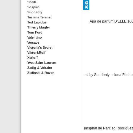
Shaik
Sospiro
Suddenly
Taziana Terenzi
Ted Lapidus
Thierry Mugler
Tom Ford
Valentino
Versace
Victoria's Secret
Viktor&Rolf
Xerjoff
Yves Saint Laurent
Zadig & Voltaire
Zielinski & Rozen