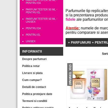
PARFUM TESTER 50 ML -
PENTRU EA
PARFUM TESTER 50 ML -
Parfumurile tip replica/t
PENTRU EL
si la prezentarea produs
PARFUM TESTER 50 ML -
fidele
ale parfumurilor or
UNISEX
Atentie:
numele de marca 
PENTRU EA
pentru comparare si asem
PENTRU EL
UNISEX
» PARFUMURI » PENTR
INFORMATII
Sort
Despre parfumuri
Politica retur
Livrare si plata
Cum cumpar?
Detalii de contact
Politica protejare date
Termeni si conditii