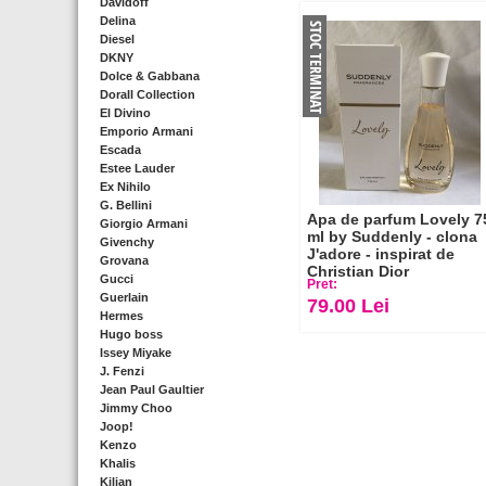
Davidoff
Delina
Diesel
DKNY
Dolce & Gabbana
Dorall Collection
El Divino
Emporio Armani
Escada
Estee Lauder
Ex Nihilo
G. Bellini
Apa de parfum Lovely 7
Giorgio Armani
ml by Suddenly - clona
Givenchy
J'adore - inspirat de
Grovana
Christian Dior
Gucci
Pret:
Guerlain
79.00 Lei
Hermes
Hugo boss
Issey Miyake
J. Fenzi
Jean Paul Gaultier
Jimmy Choo
Joop!
Kenzo
Khalis
Kilian