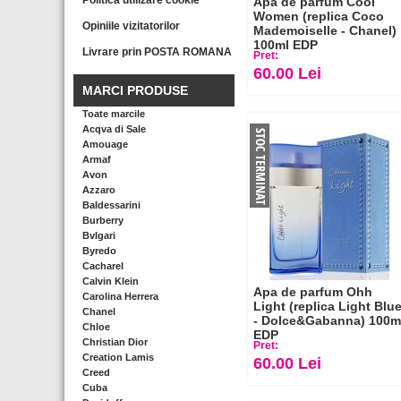
Politica utilizare cookie
Apa de parfum Cool
Women (replica Coco
Opiniile vizitatorilor
Mademoiselle - Chanel)
100ml EDP
Livrare prin POSTA ROMANA
Pret:
60.00 Lei
MARCI PRODUSE
Toate marcile
Acqva di Sale
Amouage
Armaf
Avon
Azzaro
Baldessarini
Burberry
Bvlgari
Byredo
Cacharel
Calvin Klein
Apa de parfum Ohh
Carolina Herrera
Light (replica Light Blu
Chanel
- Dolce&Gabanna) 100m
Chloe
EDP
Christian Dior
Pret:
Creation Lamis
60.00 Lei
Creed
Cuba