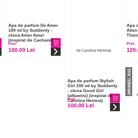
Apa de parfum De Amor
Apa d
100 ml by Suddenly -
Alien
clona Amor Amor
Thier
(inspirat de Cacharel)
Pret:
Pret:
100.00 Lei
120.
Apa de parfum Stylish
Girl 100 ml by Suddenly
- clona Good Girl
(albastru) (inspirat de
Pret:
Carolina Herrera)
100.00 Lei