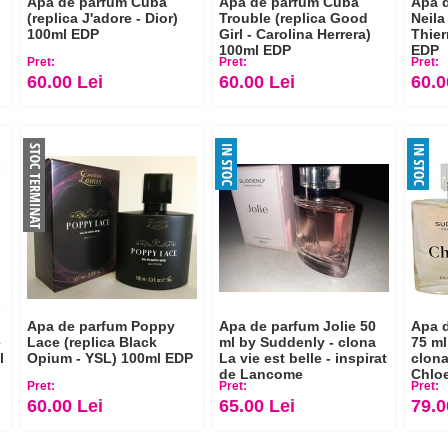
Apa de parfum Cuba
Apa de parfum Cuba
Apa d
(replica J'adore - Dior)
Trouble (replica Good
Neila
100ml EDP
Girl - Carolina Herrera)
Thier
100ml EDP
EDP
Pret:
Pret:
Pret:
60.00 Lei
60.00 Lei
60.0
Apa de parfum Poppy
Apa de parfum Jolie 50
Apa 
e
Lace (replica Black
ml by Suddenly - clona
75 ml
l
Opium - YSL) 100ml EDP
La vie est belle - inspirat
clona
de Lancome
Chlo
Pret:
Pret:
Pret:
60.00 Lei
65.00 Lei
79.0