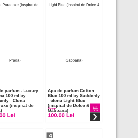
e parfum - Luxury
Apa de parfum Cotton
ma 100 ml by
Blue 100 ml by Suddenly
nly - Clona
- clona Light Blue
oxe (inspirat de
(inspirat de Dolce &
Pret:
)
Gabbana)
00 Lei
100.00 Lei