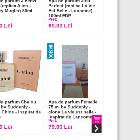
e parfum J.Fenzi
Apa de parfum Just
 (replica Alien -
Perfect (replica La Vie
ry Mugler) 80ml
Est Belle - Lancome)
100ml EDP
Pret:
0 Lei
60.00 Lei
de parfum Chalou
Apa de parfum Femelle
 by Suddenly -
75 ml by Suddenly -
 Chloe - inspirat de
clona La vie est belle -
e
inspirat de Lancome
Pret:
0 Lei
79.00 Lei