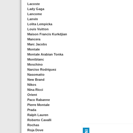
Lacoste
Lady Gaga
Lancome
Lanvin
Lolita Lempicka
Louis Vuitton
Maison Francis Kurkdjian
Mancera
Marc Jacobs
Montale
Montale Arabian Tonka
Montblanc
Moschino
Narciso Rodriguez
Nasomatto
New Brand
Nikos
Nina Ricci
Orient
Paco Rabanne
Pierre Montale
Prada
Ralph Lauren
Roberto Cavalli
Rochas
Roja Dove