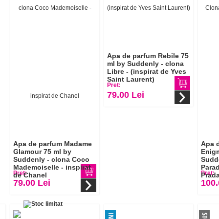
Apa de parfum Rebile 75
ml by Suddenly - clona
Libre - (inspirat de Yves
Saint Laurent)
Pret:
79.00 Lei
Apa de parfum Madame
Apa d
Glamour 75 ml by
Enig
Suddenly - clona Coco
Sudde
Mademoiselle - inspirat
Parad
Pret:
Pret:
de Chanel
Prada
79.00 Lei
100.