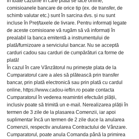
În toate cazurile în care plata se face online,
comisioanele bancare de orice tip (ex. de transfer, de
schimb valutar etc.) sunt în sarcina dvs. și nu sunt
incluse în Preț/taxele de livrare. Pentru informați legate
de aceste comisioane vă rugăm să vă informați în
prealabil la banca emitentă a instrumentului de
plată/furnizoare a serviciului bancar. Nu se acceptă
carduri cadou sau carduri de cumpărături ca forme de
plată!
În cazul în care Vânzătorul nu primește plata de la
Cumparatorul care a ales să plătească prin transfer
bancar, prin plată electronică sau prin plată cu cardul
online,
https://www.cadou-ieftin.ro
poate contacta
Cumparatorul în vederea reamintiri efectuări plății,
inclusiv poate să trimită un e-mail. Nerealizarea plății în
termen de 3 zile de la plasarea Comenzii, iar apoi
suplimentar încă un termen de 2 zile duce la anularea
Comenzii, respectiv anularea Contractului de Vânzare.
Cumparatorul, poate anula Comanda până la primirea