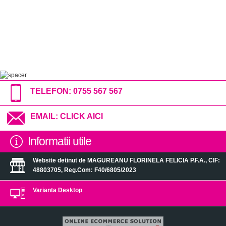
TELEFON:
0755 567 567
EMAIL:
CLICK AICI
Informatii utile
Website detinut de MAGUREANU FLORINELA FELICIA P.F.A., CIF:
48803705, Reg.Com: F40/6805/2023
Varianta Desktop