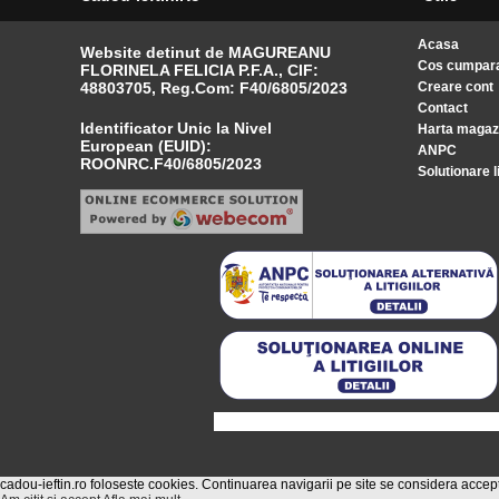
Acasa
Website detinut de MAGUREANU
Cos cumpara
FLORINELA FELICIA P.F.A., CIF:
48803705, Reg.Com: F40/6805/2023
Creare cont
Contact
Identificator Unic la Nivel
Harta magaz
European (EUID):
ANPC
ROONRC.F40/6805/2023
Solutionare li
cadou-ieftin.ro foloseste cookies. Continuarea navigarii pe site se considera acce