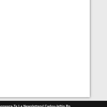
oneaza-Te La Newsletterul Cadou-Ieftin.ro