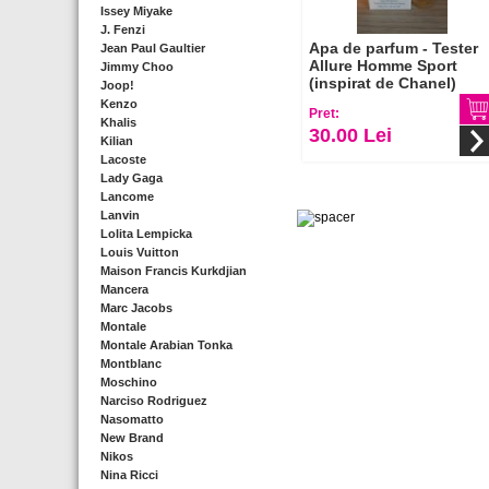
Issey Miyake
J. Fenzi
Apa de parfum - Tester
Jean Paul Gaultier
Allure Homme Sport
Jimmy Choo
(inspirat de Chanel)
Joop!
Kenzo
Pret:
Khalis
30.00 Lei
Kilian
Lacoste
Lady Gaga
Lancome
Lanvin
Lolita Lempicka
Louis Vuitton
Maison Francis Kurkdjian
Mancera
Marc Jacobs
Montale
Montale Arabian Tonka
Montblanc
Moschino
Narciso Rodriguez
Nasomatto
New Brand
Nikos
Nina Ricci