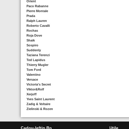
Orient
Paco Rabanne
Pierre Montale
Prada
Ralph Lauren
Roberto Cavalli
Rochas
Roja Dove
Shaik
Sospiro
Suddenly
Taziana Terenzi
Ted Lapidus
Thierry Mugler
Tom Ford
Valentino
Versace
Victoria's Secret
Viktor&Rolf
Xerjoff
Yves Saint Laurent
Zadig & Voltaire
Zielinski & Rozen
Cadou-Ieftin.ro
Utile