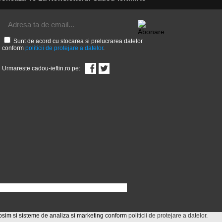
Sunt de acord cu stocarea si prelucrarea datelor
conform
politicii de protejare a datelor
.
Urmareste cadou-ieftin.ro pe:
olosim si sisteme de analiza si marketing conform
politicii de protejare a datelor
.