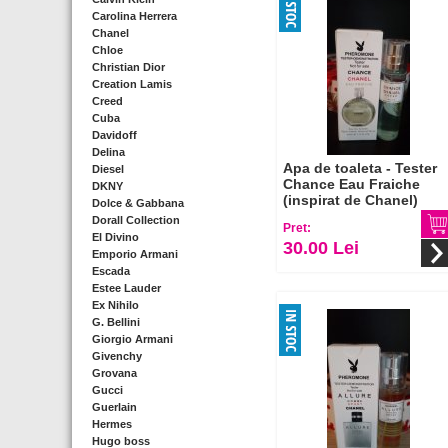
Carolina Herrera
Chanel
Chloe
Christian Dior
Creation Lamis
Creed
Cuba
Davidoff
Delina
Apa de toaleta - Tester
Diesel
Chance Eau Fraiche
DKNY
(inspirat de Chanel)
Dolce & Gabbana
Dorall Collection
Pret:
El Divino
30.00 Lei
Emporio Armani
Escada
Estee Lauder
Ex Nihilo
G. Bellini
Giorgio Armani
Givenchy
Grovana
Gucci
Guerlain
Hermes
Hugo boss