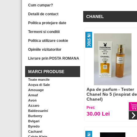
Cum cumpar?
Detalii de contact
CHANEL
Politica protejare date
Termeni si conditii
Politica utilizare cookie
Opiniile vizitatorilor
Livrare prin POSTA ROMANA
MARCI PRODUSE
Toate marcile
Acqva di Sale
Apa de parfum - Tester
Amouage
Chanel No 5 (inspirat de
Armaf
Chanel)
Avon
Azzaro
Pret:
Baldessarini
30.00 Lei
Burberry
Bvlgari
Byredo
Cacharel
Calvin Klein