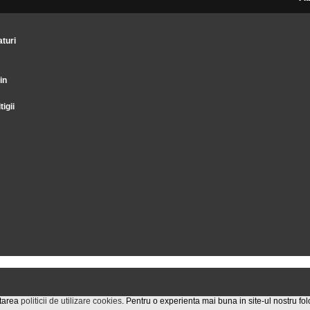
turi
in
tigii
ptarea
politicii de utilizare cookies
. Pentru o experienta mai buna in site-ul nostru f