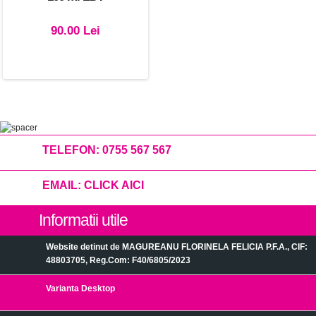
90.00 Lei
TELEFON:
0755 567 567
EMAIL:
CLICK AICI
Informatii utile
Website detinut de MAGUREANU FLORINELA FELICIA P.F.A., CIF:
48803705, Reg.Com: F40/6805/2023
Varianta Desktop