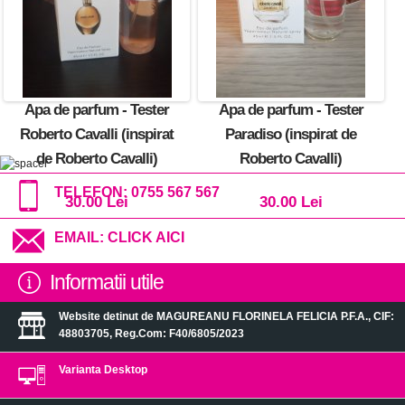
Apa de parfum - Tester
Apa de parfum - Tester
Roberto Cavalli (inspirat
Paradiso (inspirat de
de Roberto Cavalli)
Roberto Cavalli)
TELEFON:
0755 567 567
30.00 Lei
30.00 Lei
EMAIL:
CLICK AICI
Informatii utile
Website detinut de MAGUREANU FLORINELA FELICIA P.F.A., CIF:
48803705, Reg.Com: F40/6805/2023
Varianta Desktop