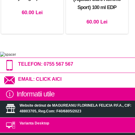
Sport) 100 ml EDP
60.00 Lei
60.00 Lei
TELEFON:
0755 567 567
EMAIL:
CLICK AICI
Informatii utile
Website detinut de MAGUREANU FLORINELA FELICIA P.F.A., CIF:
48803705, Reg.Com: F40/6805/2023
Varianta Desktop