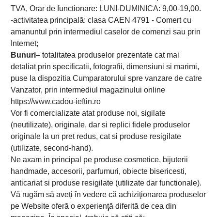
TVA, Orar de functionare: LUNI-DUMINICA: 9,00-19,00.
-
activitatea principală: clasa CAEN 4791 -
Comert cu
amanuntul prin intermediul caselor de comenzi sau prin
Internet;
Bunuri
– totalitatea produselor prezentate cat mai
detaliat prin specificatii, fotografii, dimensiuni si marimi,
puse la dispozitia Cumparatorului spre vanzare de catre
Vanzator, prin intermediul magazinului online
https://www.cadou-ieftin.ro
Vor fi comercializate atat produse noi, sigilate
(neutilizate), originale, dar si replici fidele produselor
originale la un pret redus, cat si produse resigilate
(utilizate, second-hand).
Ne axam in principal pe produse cosmetice, bijuterii
handmade, accesorii, parfumuri, obiecte bisericesti,
anticariat si produse resigilate (utilizate dar functionale).
Vă rugăm să aveți în vedere că achiziţionarea produselor
pe Website oferă o experienţă diferită de cea din