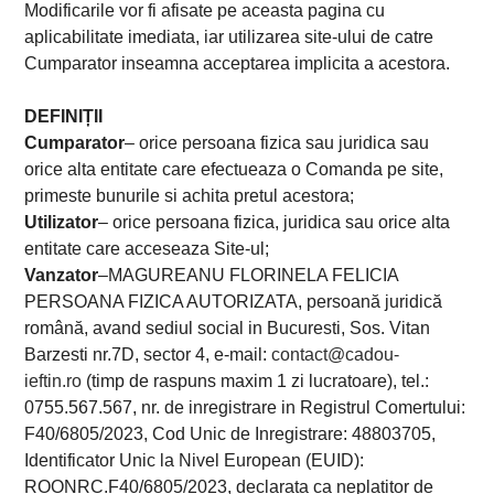
Modificarile vor fi afisate pe aceasta pagina cu
aplicabilitate imediata, iar utilizarea site-ului de catre
Cumparator inseamna acceptarea implicita a acestora.
DEFINIȚII
Cumparator
– orice persoana fizica sau juridica sau
orice alta entitate care efectueaza o Comanda pe site,
primeste bunurile si achita pretul acestora;
Utilizator
– orice persoana fizica, juridica sau orice alta
entitate care acceseaza Site-ul;
Vanzator
–MAGUREANU FLORINELA FELICIA
PERSOANA FIZICA AUTORIZATA, persoană juridică
română, avand sediul social in Bucuresti, Sos. Vitan
Barzesti nr.7D, sector 4, e-mail:
contact@cadou-
ieftin.ro
(timp de raspuns maxim 1 zi lucratoare), tel.:
0755.567.567, nr. de inregistrare in Registrul Comertului:
F40/6805/2023, Cod Unic de Inregistrare: 48803705,
Identificator Unic la Nivel European (EUID):
ROONRC.F40/6805/2023, declarata ca neplatitor de