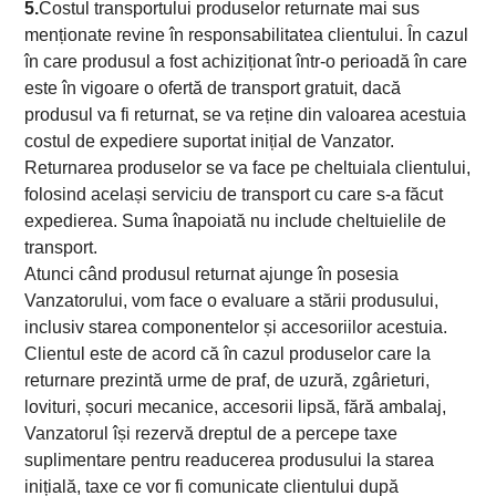
5.
Costul transportului produselor returnate mai sus
menționate revine în responsabilitatea clientului. În cazul
în care produsul a fost achiziționat într-o perioadă în care
este în vigoare o ofertă de transport gratuit, dacă
produsul va fi returnat, se va reține din valoarea acestuia
costul de expediere suportat inițial de Vanzator.
Returnarea produselor se va face pe cheltuiala clientului,
folosind același serviciu de transport cu care s-a făcut
expedierea. Suma înapoiată nu include cheltuielile de
transport.
Atunci când produsul returnat ajunge în posesia
Vanzatorului, vom face o evaluare a stării produsului,
inclusiv starea componentelor și accesoriilor acestuia.
Clientul este de acord că în cazul produselor care la
returnare prezintă urme de praf, de uzură, zgârieturi,
lovituri, șocuri mecanice, accesorii lipsă, fără ambalaj,
Vanzatorul își rezervă dreptul de a percepe taxe
suplimentare pentru readucerea produsului la starea
inițială, taxe ce vor fi comunicate clientului după