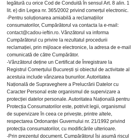
legătură cu orice Cod de Conduită în sensul Art. 8 alin. 1
lit. e) din Legea nr. 365/2002 privind comerțul electronic.
-Pentru soluționarea amiabilă a reclamațiilor
consumatorilor, Cumpărătorul va contacta la e-mail:
contact@cadou-ieftin.ro
. Vânzătorul va informa
Cumpărătorul cu privire la rezultatul procedurii
reclamației, prin mijloace electronice, la adresa de e-mail
comunicată de către Cumpărător.
-Vânzătorul deține un Certificat de Înregistrare la
Registrul Comerțului București și obiectul de activitate al
acestuia include vânzarea bunurilor. Autoritatea
Națională de Supraveghere a Prelucrării Datelor cu
Caracter Personal este organismul de supervizare a
protecției datelor personale. Autoritatea Națională pentru
Protecția Consumatorilor este, potrivit legii, organismul
de supervizare în ceea ce privește, printre altele,
respectarea Ordonanței Guvernului nr. 21/1992 privind
protecția consumatorilor, cu modificările ulterioare.
-Prin prezentul document, Cumpărătorul își asumă riscul