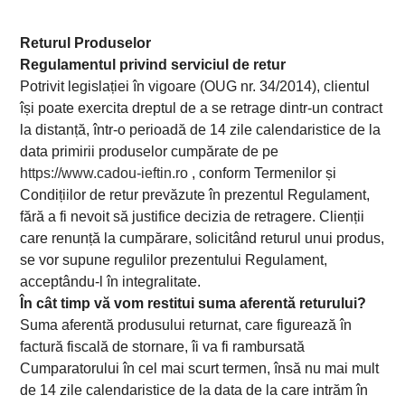
Returul Produselor
Regulamentul privind serviciul de retur
Potrivit legislației în vigoare (OUG nr. 34/2014), clientul
își poate exercita dreptul de a se retrage dintr-un contract
la distanță, într-o perioadă de 14 zile calendaristice de la
data primirii produselor cumpărate de pe
https://www.cadou-ieftin.ro
, conform Termenilor și
Condițiilor de retur prevăzute în prezentul Regulament,
fără a fi nevoit să justifice decizia de retragere. Clienții
care renunță la cumpărare, solicitând returul unui produs,
se vor supune regulilor prezentului Regulament,
acceptându-l în integralitate.
În cât timp vă vom restitui suma aferentă returului?
Suma aferentă produsului returnat, care figurează în
factură fiscală de stornare, îi va fi rambursată
Cumparatorului în cel mai scurt termen, însă nu mai mult
de 14 zile calendaristice de la data de la care intrăm în