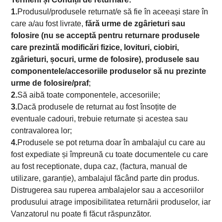
1.
Produsul/produsele returnat/e să fie în aceeași stare în
care a/au fost livrate,
fără urme de zgârieturi sau
folosire (nu se acceptă pentru returnare produsele
care prezintă modificări fizice, lovituri, ciobiri,
zgârieturi, șocuri, urme de folosire), produsele sau
componentele/accesoriile produselor să nu prezinte
urme de folosire/praf
;
2.
Să aibă toate componentele, accesoriile;
3.
Dacă produsele de returnat au fost însoțite de
eventuale cadouri, trebuie returnate și acestea sau
contravalorea lor;
4.
Produsele se pot returna doar în ambalajul cu care au
fost expediate și împreună cu toate documentele cu care
au fost receptionate, dupa caz, (factura, manual de
utilizare, garanție), ambalajul făcând parte din produs.
Distrugerea sau ruperea ambalajelor sau a accesoriilor
produsului atrage imposibilitatea returnării produselor, iar
Vanzatorul nu poate fi făcut răspunzător.