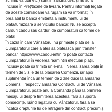
schimb valutar etc.) sunt în sarcina dvs. și nu sunt
incluse în Preț/taxele de livrare. Pentru informați legate
de aceste comisioane vă rugăm să vă informați în
prealabil la banca emitentă a instrumentului de
plată/furnizoare a serviciului bancar. Nu se acceptă
carduri cadou sau carduri de cumpărături ca forme de
plată!
În cazul în care Vânzătorul nu primește plata de la
Cumparatorul care a ales să plătească prin transfer
bancar,
https://www.cadou-ieftin.ro
poate contacta
Cumparatorul în vederea reamintiri efectuări plății,
inclusiv poate să trimită un e-mail. Nerealizarea plății în
termen de 3 zile de la plasarea Comenzii, iar apoi
suplimentar încă un termen de 2 zile duce la anularea
Comenzii, respectiv anularea Contractului de Vânzare.
Cumparatorul, poate anula Comanda până la primirea
mesajului despre trimiterea acesteia, fără a suporta
consecințe, luând legătura cu Vânzătorul, fără a se
încălca drepturile lui de retragere din contract, precum și