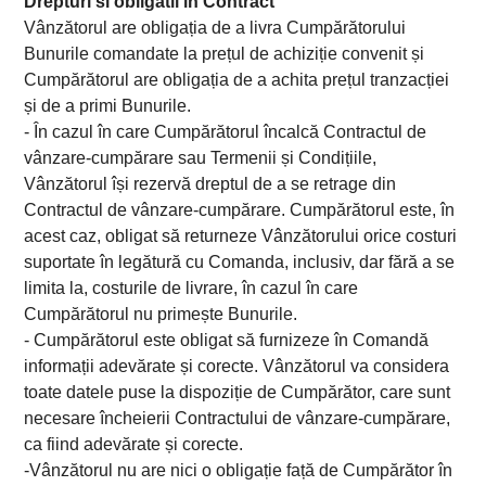
Drepturi si obligatii in Contract
Vânzătorul are obligația de a livra Cumpărătorului
Bunurile comandate la prețul de achiziție convenit și
Cumpărătorul are obligația de a achita prețul tranzacției
și de a primi Bunurile.
- În cazul în care Cumpărătorul încalcă Contractul de
vânzare-cumpărare sau Termenii și Condițiile,
Vânzătorul își rezervă dreptul de a se retrage din
Contractul de vânzare-cumpărare. Cumpărătorul este, în
acest caz, obligat să returneze Vânzătorului orice costuri
suportate în legătură cu Comanda, inclusiv, dar fără a se
limita la, costurile de livrare, în cazul în care
Cumpărătorul nu primește Bunurile.
- Cumpărătorul este obligat să furnizeze în Comandă
informații adevărate și corecte. Vânzătorul va considera
toate datele puse la dispoziție de Cumpărător, care sunt
necesare încheierii Contractului de vânzare-cumpărare,
ca fiind adevărate și corecte.
-Vânzătorul nu are nici o obligație față de Cumpărător în