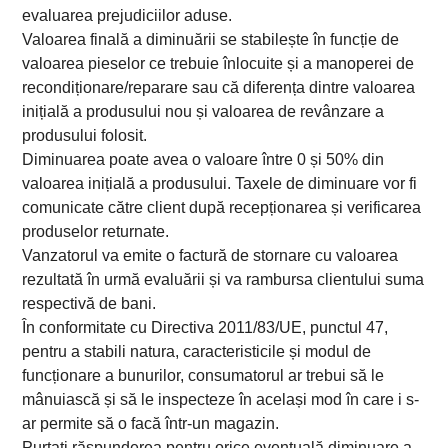
evaluarea prejudiciilor aduse.
Valoarea finală a diminuării se stabilește în funcție de
valoarea pieselor ce trebuie înlocuite și a manoperei de
recondiționare/reparare sau că diferența dintre valoarea
inițială a produsului nou și valoarea de revânzare a
produsului folosit.
Diminuarea poate avea o valoare între 0 și 50% din
valoarea inițială a produsului. Taxele de diminuare vor fi
comunicate către client după recepționarea și verificarea
produselor returnate.
Vanzatorul va emite o factură de stornare cu valoarea
rezultată în urmă evaluării și va rambursa clientului suma
respectivă de bani.
În conformitate cu Directiva 2011/83/UE, punctul 47,
pentru a stabili natura, caracteristicile și modul de
funcționare a bunurilor, consumatorul ar trebui să le
mânuiască și să le inspecteze în același mod în care i s-
ar permite să o facă într-un magazin.
Purtați răspunderea pentru orice eventuală diminuare a