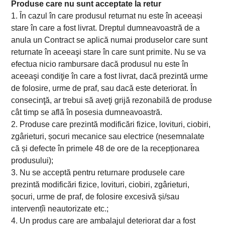
Produse care nu sunt acceptate la retur
1. În cazul în care produsul returnat nu este în aceeași
stare în care a fost livrat. Dreptul dumneavoastră de a
anula un Contract se aplică numai produselor care sunt
returnate în aceeaşi stare în care sunt primite. Nu se va
efectua nicio rambursare dacă produsul nu este în
aceeaşi condiţie în care a fost livrat, dacă prezintă urme
de folosire, urme de praf, sau dacă este deteriorat. În
consecinţă, ar trebui să aveţi grijă rezonabilă de produse
cât timp se află în posesia dumneavoastră.
2. Produse care prezintă modificări fizice, lovituri, ciobiri,
zgârieturi, șocuri mecanice sau electrice (nesemnalate
că și defecte în primele 48 de ore de la recepționarea
produsului);
3. Nu se acceptă pentru returnare produsele care
prezintă modificări fizice, lovituri, ciobiri, zgârieturi,
șocuri, urme de praf, de folosire excesivă și/sau
intervențîi neautorizate etc.;
4. Un produs care are ambalajul deteriorat dar a fost