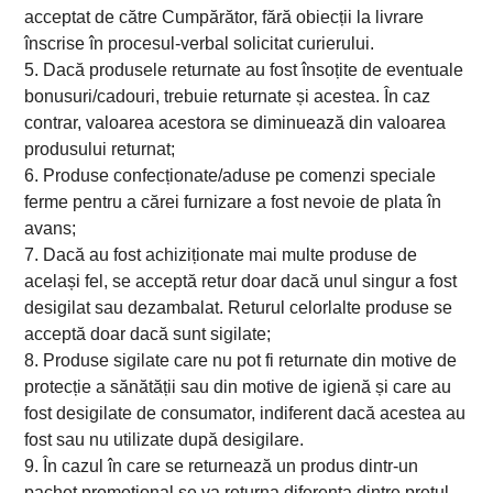
acceptat de către Cumpărător, fără obiecții la livrare
înscrise în procesul-verbal solicitat curierului.
5. Dacă produsele returnate au fost însoțite de eventuale
bonusuri/cadouri, trebuie returnate și acestea. În caz
contrar, valoarea acestora se diminuează din valoarea
produsului returnat;
6. Produse confecționate/aduse pe comenzi speciale
ferme pentru a cărei furnizare a fost nevoie de plata în
avans;
7. Dacă au fost achiziționate mai multe produse de
același fel, se acceptă retur doar dacă unul singur a fost
desigilat sau dezambalat. Returul celorlalte produse se
acceptă doar dacă sunt sigilate;
8. Produse sigilate care nu pot fi returnate din motive de
protecție a sănătății sau din motive de igienă și care au
fost desigilate de consumator, indiferent dacă acestea au
fost sau nu utilizate după desigilare.
9. În cazul în care se returnează un produs dintr-un
pachet promoțional se va returna diferența dintre prețul