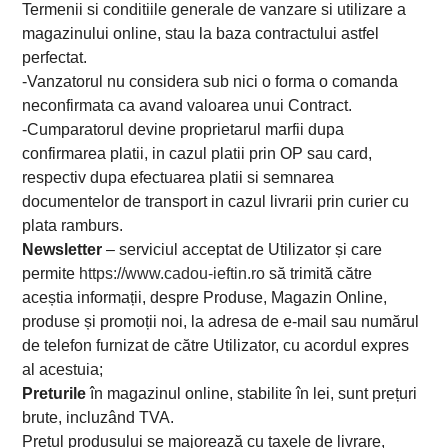
Termenii si conditiile generale de vanzare si utilizare a
magazinului online, stau la baza contractului astfel
perfectat.
-Vanzatorul nu considera sub nici o forma o comanda
neconfirmata ca avand valoarea unui Contract.
-Cumparatorul devine proprietarul marfii dupa
confirmarea platii, in cazul platii prin OP sau card,
respectiv dupa efectuarea platii si semnarea
documentelor de transport in cazul livrarii prin curier cu
plata ramburs.
Newsletter
– serviciul acceptat de Utilizator și care
permite
https://www.cadou-ieftin.ro
să trimită către
aceștia informații, despre Produse, Magazin Online,
produse și promoții noi, la adresa de e-mail sau numărul
de telefon furnizat de către Utilizator, cu acordul expres
al acestuia;
Preturile
în magazinul online, stabilite în lei, sunt prețuri
brute, incluzând TVA.
Prețul produsului se majorează cu taxele de livrare,