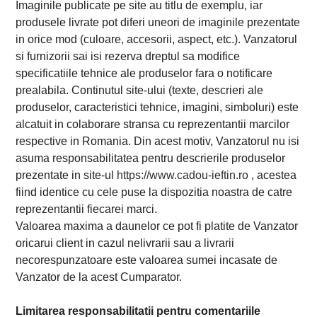
Imaginile publicate pe site au titlu de exemplu, iar
produsele livrate pot diferi uneori de imaginile prezentate
in orice mod (culoare, accesorii, aspect, etc.). Vanzatorul
si furnizorii sai isi rezerva dreptul sa modifice
specificatiile tehnice ale produselor fara o notificare
prealabila. Continutul site-ului (texte, descrieri ale
produselor, caracteristici tehnice, imagini, simboluri) este
alcatuit in colaborare stransa cu reprezentantii marcilor
respective in Romania. Din acest motiv, Vanzatorul nu isi
asuma responsabilitatea pentru descrierile produselor
prezentate in site-ul
https://www.cadou-ieftin.ro
, acestea
fiind identice cu cele puse la dispozitia noastra de catre
reprezentantii fiecarei marci.
Valoarea maxima a daunelor ce pot fi platite de Vanzator
oricarui client in cazul nelivrarii sau a livrarii
necorespunzatoare este valoarea sumei incasate de
Vanzator de la acest Cumparator.
Limitarea responsabilitatii pentru comentariile