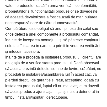
valorii produselor, dacă în urma verificării conformitățîi,
proprietăților și funcționalității produselor se dovedește
că această devalorizare a fost cauzată de manipularea
necorespunzătoare de către dumnevoastră.
Cumpărătorul este obligat să anunțe lipsa din colet sau
orice defect a unei componente a produsului comandat,
înainte de începerea montajului și să păstreze conținutul
coletului în starea în care le-a primit în vederea verificării
și înlocuirii acestora.
Înainte de a proceda la instalarea produsului, clientul are
obligația de a verifica starea produsului. Dacă observați
că acesta prezintă defecte, semne de lovire, crăpături, nu
procedați la instalarea/asamblarea lui! În acest caz, vă
pierdeți dreptul de garanție și retur, acceptând, odată cu
instalarea produsului, faptul că nu mai aveți cum dovedi
că acest produs a ajuns așa inițial și nu s-a deteriorat în
timpul instalării/montării defectuoase.