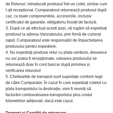
de Retururi, introduceți produsul într-un colet, similar cum
l-ați recepționat. Cumparatorul returnează produsul după
caz, cu toate componentele, accesoriile, inclusiv
certificatul de garanție, obligatoriu însoțit de factură.
3. După ce ați efectuat acești pași, vă rugăm să expediați
produsul la adresa Vanzatorului, prin firmă de curierat
rapid. Cumparatorul este responsabil de împachetarea
produsului pentru expediere.
4. Nu expediați produse retur cu plata ramburs, deoarece
nu vor putea fi recepționate, valoarea produsului se
returnează doar în cont bancar după primirea și
verificarea returului!
5. Cheltuielile de transport sunt suportate conform legii
de către Cumparator. În cazul în care expediați coletul cu
plata transportului la destinație, vom fi nevoiți să
facturăm contravaloarea transportului plus costul
kilometrilor adiționali, dacă este cazul.
Termeni și Condiții de returnare: