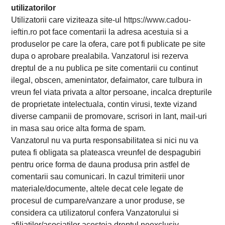
utilizatorilor
Utilizatorii care viziteaza site-ul
https://www.cadou-
ieftin.ro
pot face comentarii la adresa acestuia si a
produselor pe care la ofera, care pot fi publicate pe site
dupa o aprobare prealabila. Vanzatorul isi rezerva
dreptul de a nu publica pe site comentarii cu continut
ilegal, obscen, amenintator, defaimator, care tulbura in
vreun fel viata privata a altor persoane, incalca drepturile
de proprietate intelectuala, contin virusi, texte vizand
diverse campanii de promovare, scrisori in lant, mail-uri
in masa sau orice alta forma de spam.
Vanzatorul nu va purta responsabilitatea si nici nu va
putea fi obligata sa plateasca vreunfel de despagubiri
pentru orice forma de dauna produsa prin astfel de
comentarii sau comunicari. In cazul trimiterii unor
materiale/documente, altele decat cele legate de
procesul de cumpare/vanzare a unor produse, se
considera ca utilizatorul confera Vanzatorului si
afiliatilor/asociatilor acesteia dreptul neexclusiv,