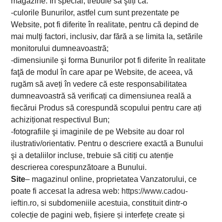
magazine. În special, trebuie să ştiți că:
-culorile Bunurilor, astfel cum sunt prezentate pe
Website, pot fi diferite în realitate, pentru că depind de
mai mulţi factori, inclusiv, dar fără a se limita la, setările
monitorului dumneavoastră;
-dimensiunile şi forma Bunurilor pot fi diferite în realitate
faţă de modul în care apar pe Website, de aceea, vă
rugăm să aveți în vedere că este responsabilitatea
dumneavoastră să verificați ca dimensiunea reală a
fiecărui Produs să corespundă scopului pentru care ați
achiziționat respectivul Bun;
-fotografiile şi imaginile de pe Website au doar rol
ilustrativ/orientativ. Pentru o descriere exactă a Bunului
şi a detaliilor incluse, trebuie să citiți cu atenție
descrierea corespunzătoare a Bunului.
Site
– magazinul online, proprietatea Vanzatorului, ce
poate fi accesat la adresa web:
https://www.cadou-
ieftin.ro
, si subdomeniile acestuia, constituit dintr-o
colecție de pagini web, fișiere și interfețe create și