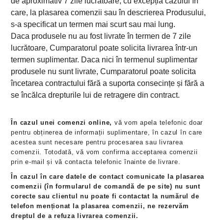
de aproximativ 7 zile lucrătoare, cu excepția cazului în
care, la plasarea comenzii sau în descrierea Produsului,
s-a specificat un termen mai scurt sau mai lung.
Daca produsele nu au fost livrate în termen de 7 zile
lucrătoare, Cumparatorul poate solicita livrarea într-un
termen suplimentar. Daca nici în termenul suplimentar
produsele nu sunt livrate, Cumparatorul poate solicita
încetarea contractului fără a suporta consecințe și fără a
se încălca drepturile lui de retragere din contract.
În cazul unei comenzi online,
vă vom apela telefonic doar
pentru obținerea de informații suplimentare, în cazul în care
acestea sunt necesare pentru procesarea sau livrarea
comenzii. Totodată, vă vom confirma acceptarea comenzii
prin e-mail și vă contacta telefonic înainte de livrare.
În cazul în care datele de contact comunicate la plasarea
comenzii (în formularul de comandă de pe site) nu sunt
corecte sau clientul nu poate fi contactat la numărul de
telefon menționat la plasarea comenzii, ne rezervăm
dreptul de a refuza livrarea comenzii.