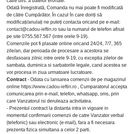
catre dvs. a datelor eronate.
Odată înregistrată, Comanda nu mai poate fi modificată
de către Cumpărător. În cazul în care doriți să
modificați/anulați ne puteți contacta oricand pe e-mail:
contact@cadou-ieftin.ro
sau la numarul de telefon afisat
pe site 0755.567.567 (intre orele 9-19).
Comenzile pot fi plasate online oricand 24/24, 7/7, 365
zile/an, dar perioada de procesare a acestora se
desfasoara zilnic intre orele 9-19, cu exceptia zilelor de
sambata, duminica si sarbatorile legale, cand acestea se
vor procesa in ziua urmatoare lucratoare.
Contract
- Odata cu lansarea comenzii de pe magazinul
online
https://www.cadou-ieftin.ro
, Cumparatorul accepta
comunicarea prin e-mail, telefon, whatsapp, sms, prin
care Vanzatorul isi deruleaza activitatea.
- Prezentul contract la distanta intra in vigoare in
momentul confirmarii comenzii de catre Vanzator verbal
(telefonic) sau electronic (e-mail), fara a fi necesara
prezenta fizica simultana a celor 2 parti.