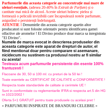
Parfumurile din aceasta categorie au c
oncentrație mai mare de
uleiuri esențiale,
(adesea
20-40% în
Extrait de Parfum
) și o
cantitate mai mică de alcool. Aceste uleiuri hrănesc pielea și
formează o peliculă invizibilă care încapsulează notele parfumate,
asigurând o persistență îndelungată.
ATENTIE !
Denumirile din aceasta categorie apartin altor
producatori si sunt folosite orientativ pentru identificarea gamei
olfactive ale aromelor ! El Divino produce doar marca sa inregistrata
"El Divino".
Numele de marca evocat in descrierea produselor din
aceasta categorie este aparat de drepturi de autor, el
fiind mentionat doar pentru comparare si asemanare,
nicidecum nu sustinem ca produsul nostru ar fi similar
cu acesta!
Testeaza acum parfumurile persistente din esente 100%
frantuzesti !
Flacoane de 30, 50 si 100 ml. cu preturi de la 50 lei !
Toate esentele au CERTIFICAT DE CALITATE si CONFORMITATE !
Respecta toate standardele de calitate si cerintele UE !
Sunt in conformitate cu reglementarile IFRA si respecta art.5 din HG
nr.1022/2002 !
Oferta 5+1 GRATUIT pentru toate produsele cu acelasi pret !
» PARFUMURI INSPIRATE DE BRANDURI CELEBRE »