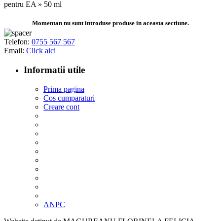
pentru EA » 50 ml
Momentan nu sunt introduse produse in aceasta sectiune.
Telefon:
0755 567 567
Email:
Click aici
Informatii utile
Prima pagina
Cos cumparaturi
Creare cont
Despre parfumuri
Politica retur
Livrare si plata
Cum cumpar?
Detalii de contact
Politica protejare date
Termeni si conditii
Politica utilizare cookie
Opiniile vizitatorilor
Livrare prin POSTA ROMANA
ANPC