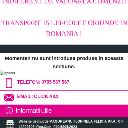
INDIFERENT DE VALOAREA COMENZII
!
TRANSPORT 15 LEI/COLET ORIUNDE IN
ROMANIA !
»
Momentan nu sunt introduse produse in aceasta
sectiune.
TELEFON:
0755 567 567
EMAIL:
CLICK AICI
Informatii utile
Website detinut de MAGUREANU FLORINELA FELICIA P.F.A., CIF:
48803705, Reg.Com: F40/6805/2023