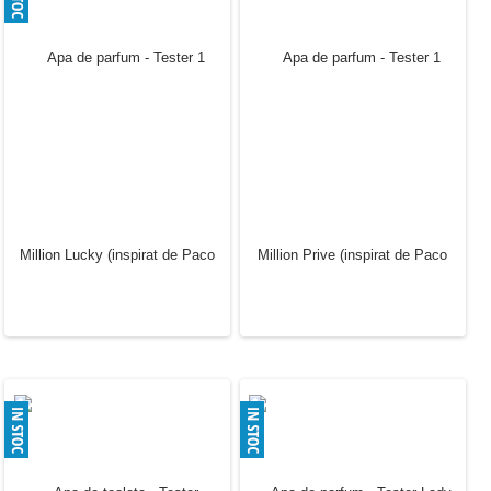
Apa de parfum - Tester
Apa de parfum - Tester
Invictus Onyx (inspirat de
Invictus Victory (inspirat
Paco Rabanne)
de Paco Rabanne)
30.00 Lei
30.00 Lei