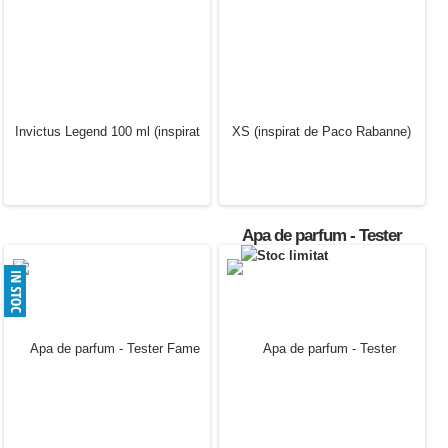
Apa de toaleta - Tester
Apa de parfum - Tester
Invictus (inspirat de Paco
Lady Million (inspirat de
Rabanne)
Paco Rabanne)
30.00 Lei
30.00 Lei
Apa de parfum - Tester
Pure XS (inspirat de Paco
Rabanne)
30.00 Lei
Apa de parfum - Tester
Invictus Legend 100 ml