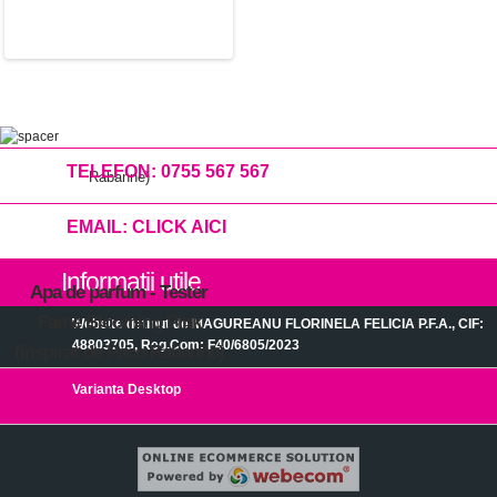
TELEFON:
0755 567 567
EMAIL:
CLICK AICI
Informatii utile
Apa de parfum - Tester
Fame Blooming Pink
Website detinut de MAGUREANU FLORINELA FELICIA P.F.A., CIF:
48803705, Reg.Com: F40/6805/2023
(inspirat de Paco Rabanne)
Varianta Desktop
30.00 Lei