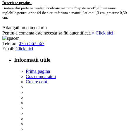
Descriere produs:
Bratara
din piele naturala de culoare maro cu "cap de mort", dimensiune
reglabila pentru orice fel de circumferinta a mainii, latime 1,3 cm, grosime 0,30
cm.
Adaugati un comentariu
Pentru a comenta este necesar sa fiti autentificat.
» Click aici
Telefon:
0755 567 567
Email:
Click aici
Informatii utile
Prima pagina
Cos cumparaturi
Creare cont
Despre parfumuri
Politica retur
Livrare si plata
Cum cumpar?
Detalii de contact
Politica protejare date
Termeni si conditii
Politica utilizare cookie
Opiniile vizitatorilor