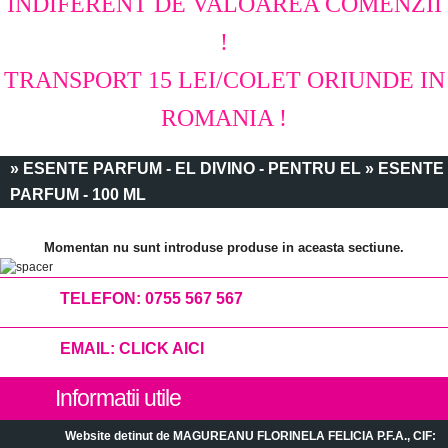
INDIFERENT DE VALOAREA COMENZII
!
TRANSPORT 15 LEI/COLET ORIUNDE IN
ROMANIA !
» ESENTE PARFUM - EL DIVINO - PENTRU EL » ESENTE
PARFUM - 100 ML
Momentan nu sunt introduse produse in aceasta sectiune.
TELEFON:
0755 567 567
EMAIL:
CLICK AICI
Informatii utile
Website detinut de MAGUREANU FLORINELA FELICIA P.F.A., CIF: