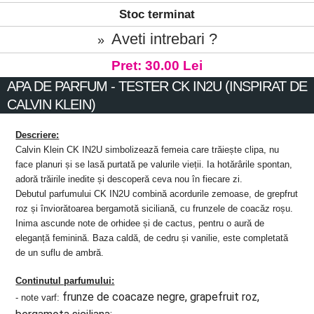
Stoc terminat
Aveti intrebari ?
»
Pret: 30.00 Lei
APA DE PARFUM - TESTER CK IN2U (INSPIRAT DE
CALVIN KLEIN)
Descriere:
Calvin Klein CK IN2U simbolizează femeia care trăiește clipa, nu
face planuri și se lasă purtată pe valurile vieții. Ia hotărârile spontan,
adoră trăirile inedite și descoperă ceva nou în fiecare zi.
Debutul parfumului CK IN2U combină acordurile zemoase, de grepfrut
roz și înviorătoarea bergamotă siciliană, cu frunzele de coacăz roșu.
Inima ascunde note de orhidee și de cactus, pentru o aură de
eleganță feminină. Baza caldă, de cedru și vanilie, este completată
de un suflu de ambră.
Continutul parfumului:
frunze de coacaze negre, grapefruit roz,
- note varf: