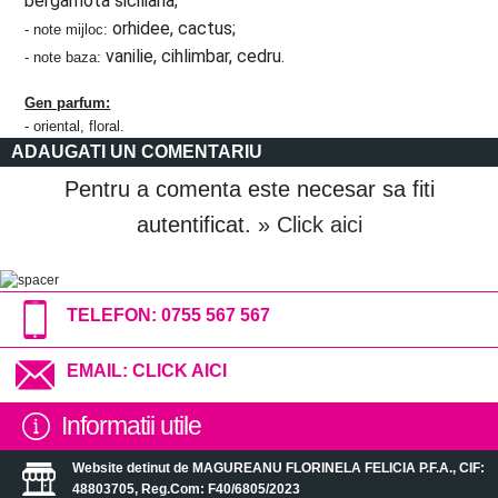
bergamota siciliana;
orhidee, cactus;
- note mijloc:
vanilie, cihlimbar, cedru.
- note baza:
Gen parfum:
- oriental, floral.
ADAUGATI UN COMENTARIU
Pentru a comenta este necesar sa fiti
autentificat.
» Click aici
TELEFON:
0755 567 567
EMAIL:
CLICK AICI
Informatii utile
Website detinut de MAGUREANU FLORINELA FELICIA P.F.A., CIF:
48803705, Reg.Com: F40/6805/2023